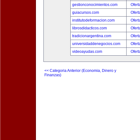
gestionconocimientos.com
Ofert
guiacursos.com
Ofert
institutodeformacion.com
Ofert
librosdidacticos.com
Ofert
tradicionargentina.com
Ofert
universidaddenegocios.com
Ofert
videoayudas.com
Ofert
<< Categoria Anterior (Economia, Dinero y
Finanzas)