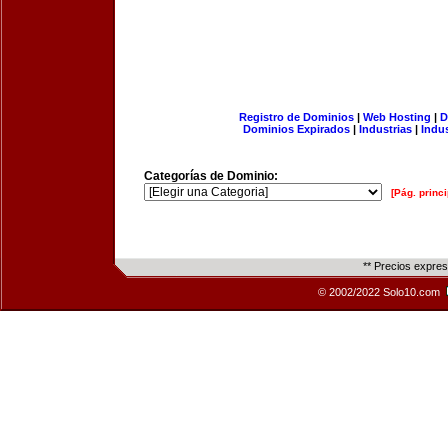
Registro de Dominios
|
Web Hosting
|
D
Dominios Expirados
|
Industrias
|
Indu
Categorías de Dominio:
[Pág. princi
** Precios expre
© 2002/2022 Solo10.com