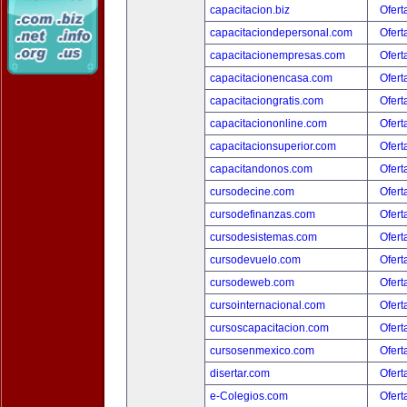
capacitacion.biz
Ofert
capacitaciondepersonal.com
Ofert
capacitacionempresas.com
Ofert
capacitacionencasa.com
Ofert
capacitaciongratis.com
Ofert
capacitaciononline.com
Ofert
capacitacionsuperior.com
Ofert
capacitandonos.com
Ofert
cursodecine.com
Ofert
cursodefinanzas.com
Ofert
cursodesistemas.com
Ofert
cursodevuelo.com
Ofert
cursodeweb.com
Ofert
cursointernacional.com
Ofert
cursoscapacitacion.com
Ofert
cursosenmexico.com
Ofert
disertar.com
Ofert
e-Colegios.com
Ofert