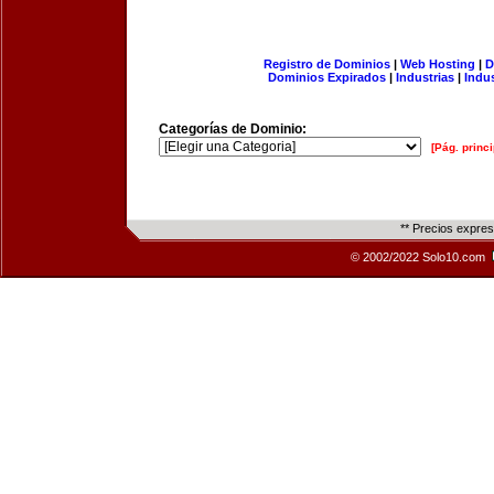
Registro de Dominios
|
Web Hosting
|
D
Dominios Expirados
|
Industrias
|
Indu
Categorías de Dominio:
[Pág. princi
** Precios expre
© 2002/2022 Solo10.com