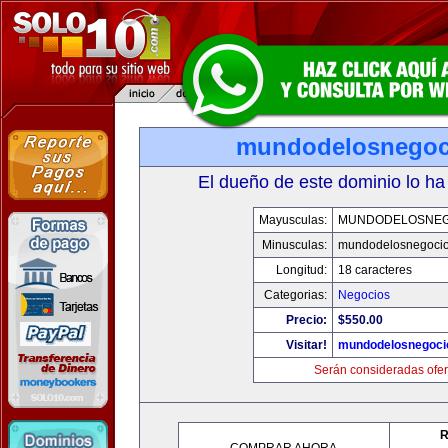
mundodelosnegoc
El dueño de este dominio lo ha
Mayusculas:
MUNDODELOSNEG
Minusculas:
mundodelosnegoci
Longitud:
18 caracteres
Categorias:
Negocios
Precio:
$550.00
Visitar!
mundodelosnegoci
Serán consideradas ofer
R