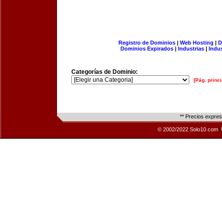
Registro de Dominios
|
Web Hosting
|
D
Dominios Expirados
|
Industrias
|
Indu
Categorías de Dominio:
[Pág. princi
** Precios expre
© 2002/2022 Solo10.com