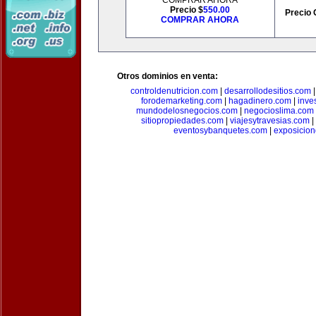
COMPRAR AHORA
Precio $
550.00
Precio 
COMPRAR AHORA
Otros dominios en venta:
controldenutricion.com
|
desarrollodesitios.com
forodemarketing.com
|
hagadinero.com
|
inve
mundodelosnegocios.com
|
negocioslima.com
sitiopropiedades.com
|
viajesytravesias.com
|
eventosybanquetes.com
|
exposicio