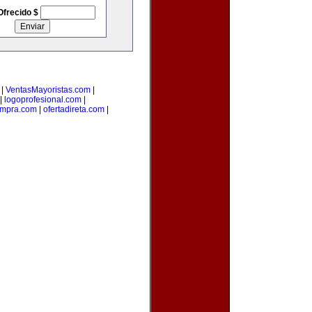
Ofrecido $
|
VentasMayoristas.com
|
|
logoprofesional.com
|
ompra.com
|
ofertadireta.com
|