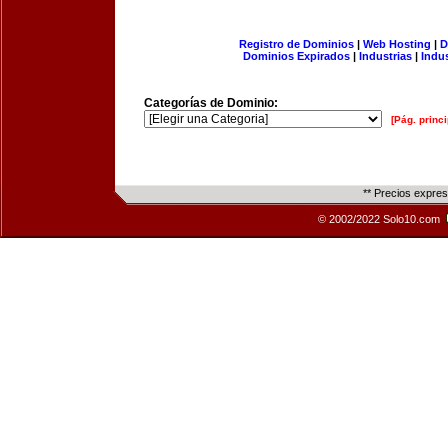
Registro de Dominios
|
Web Hosting
|
D
Dominios Expirados
|
Industrias
|
Indu
Categorías de Dominio:
[Pág. princi
** Precios expre
© 2002/2022 Solo10.com