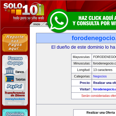
forodenegoci
El dueño de este dominio lo ha
Mayusculas:
FORODENEGO
Minusculas:
forodenegocio.
Longitud:
13 caracteres
Categorias:
Negocios
Precio:
Realizar una of
Visitar!
forodenegocio
Serán consideradas ofer
Realizar una Oferta