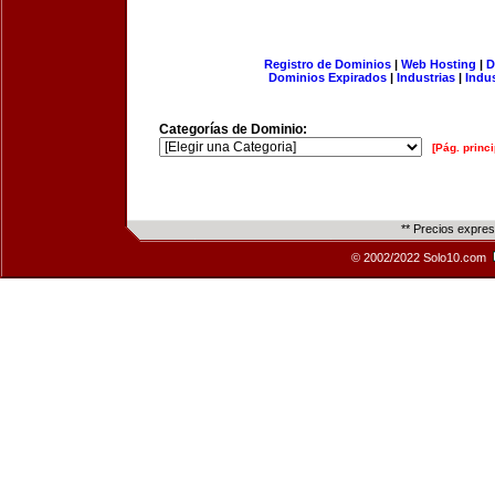
Registro de Dominios
|
Web Hosting
|
D
Dominios Expirados
|
Industrias
|
Indu
Categorías de Dominio:
[Pág. princi
** Precios expre
© 2002/2022 Solo10.com