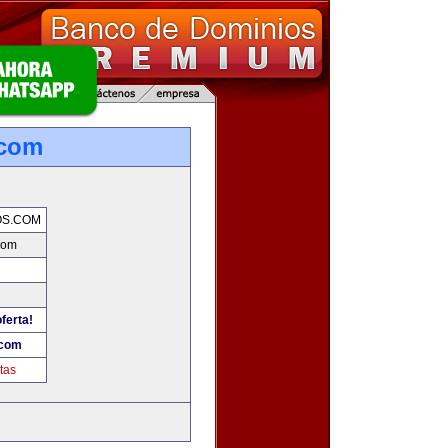
.com
OS.COM
com
ferta!
.com
tas