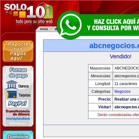
abcnegocios
Vendido!
Mayusculas:
ABCNEGOCI
Minusculas:
abcnegocios.
Longitud:
11 caracteres
Categorias:
Negocios
Precio:
Realizar una o
Visitar!
abcnegocios
Serán consideradas ofer